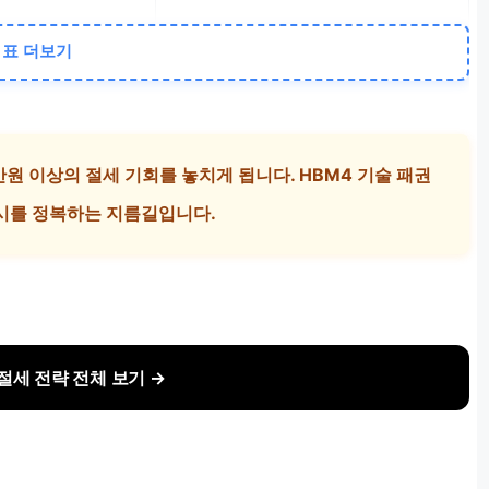
환율(1,400원대)과 빚투 잔고(23조원)
표 더보기
이익 113조원 전망
리스크
0만원 이상의 절세 기회를 놓치게 됩니다. HBM4 기술 패권
증시를 정복하는 지름길입니다.
 절세 전략 전체 보기 →