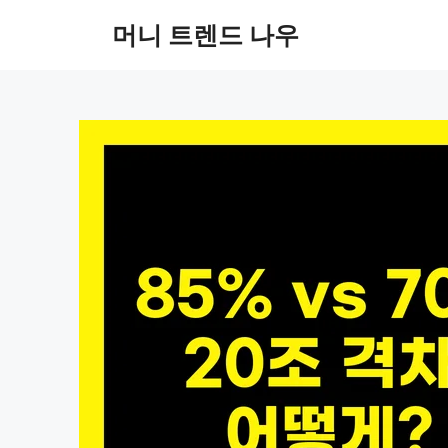
컨
머니 트렌드 나우
텐
츠
로
건
너
뛰
기