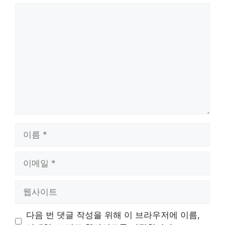
댓
글
이
름
이
메
일
웹
사
이
다음 번 댓글 작성을 위해 이 브라우저에 이름,
트