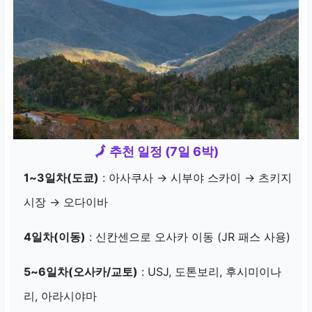
🗾 추천 일정 (7일 6박)
1~3일차(도쿄)
: 아사쿠사 → 시부야 스카이 → 츠키지
시장 → 오다이바
4일차(이동)
: 신칸센으로 오사카 이동 (JR 패스 사용)
5~6일차(오사카/교토)
: USJ, 도톤보리, 후시미이나
리, 아라시야마