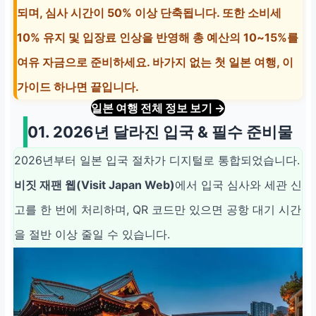
하루 1천 원대 가능
되며, 심사 시간이 50% 이상 단축됩니다. 또한 소비세
결제·환전
10% 유지 및 입장료 인상을 반영해 총 예산의 10~15%를
트래블월렛·트래블
여유 자금으로 준비하세요. 바가지 없는 첫 일본 여행, 이
로그, 현금 5~7만
엔
가이드 하나면 끝입니다.
환전 수수료 0% 카
일본 여행 전체 정보 보기 →
드 + ATM 수수료
01. 2026년 달라진 입국 & 필수 준비물
확인
2026년부터 일본 입국 절차가 디지털로 통합되었습니다.
비짓 재팬 웹(Visit Japan Web)
에서 입국 심사와 세관 신
고를 한 번에 처리하며, QR 코드만 있으면 공항 대기 시간
을 절반 이상 줄일 수 있습니다.