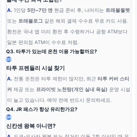
A.
1인당
5만~7만 엔
현금 준비 후, 나머지는
트래블월렛
또는
트래블로그
같은 해외 결제 수수료 무료 카드 사용.
환전은 국내 앱 미리 환전 후 수령하거나 공항 ATM보다
일본 편의점 ATM이 수수료 저렴.
Q3. 타투가 있는데 온천 이용 가능할까요?
Q3
타투 프렌들리 시설 찾기
A.
전통 온천은 타투 제한이 많지만, 최근
타투 커버 스티
커
제공 또는
프라이빗 노천탕(개인 실내 욕실)
운영 시설
이 늘고 있습니다. 예약 전에 반드시 문의하세요.
Q4. JR 패스가 항상 유리한가요?
Q4
신칸센 왕복 아니면?
A.
도쿄-오사카 왕복 또는 장거리 이동 2회 이상일 때 유