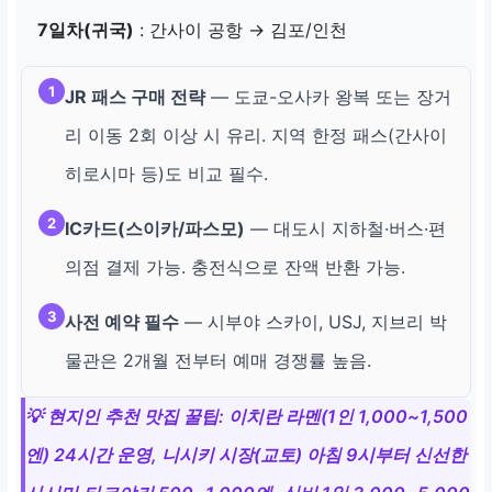
7일차(귀국)
: 간사이 공항 → 김포/인천
1
JR 패스 구매 전략
— 도쿄-오사카 왕복 또는 장거
리 이동 2회 이상 시 유리. 지역 한정 패스(간사이
히로시마 등)도 비교 필수.
2
IC카드(스이카/파스모)
— 대도시 지하철·버스·편
의점 결제 가능. 충전식으로 잔액 반환 가능.
3
사전 예약 필수
— 시부야 스카이, USJ, 지브리 박
물관은 2개월 전부터 예매 경쟁률 높음.
💡 현지인 추천 맛집 꿀팁: 이치란 라멘(1인 1,000~1,500
엔) 24시간 운영, 니시키 시장(교토) 아침 9시부터 신선한