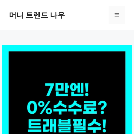
컨
텐
머니 트렌드 나우
메
츠
로
뉴
건
너
뛰
기