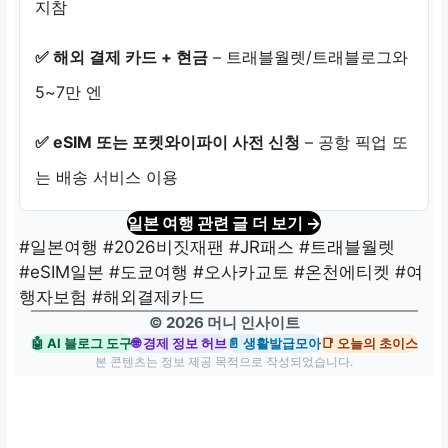
지참
✅ 해외 결제 카드 + 현금
– 트래블월렛/트래블로그와
5~7만 엔
✅ eSIM 또는 포켓와이파이 사전 신청
– 공항 픽업 또
는 배송 서비스 이용
일본 여행 관련 글 더 보기 →
#일본여행 #2026비짓재팬 #JR패스 #트래블월렛
#eSIM일본 #도쿄여행 #오사카교토 #온천에티켓 #여
행자보험 #해외결제카드
© 2026 머니 인사이트
🤖 AI 블로그 도구
🌐 경제 정보 허브
📄 생활발급모아
📑 오늘의 초이스
본 콘텐츠는 정보 제공 목적으로 작성되었습니다.