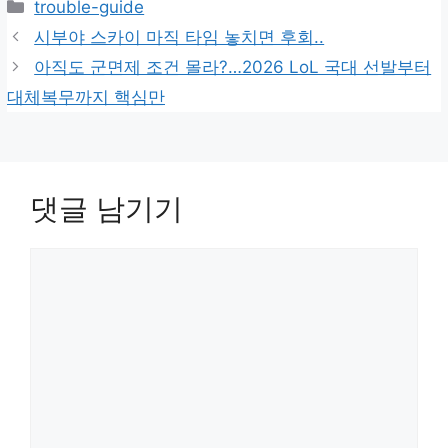
카
trouble-guide
테
시부야 스카이 마직 타임 놓치면 후회..
고
아직도 군면제 조건 몰라?…2026 LoL 국대 선발부터
리
대체복무까지 핵심만
댓글 남기기
댓
글