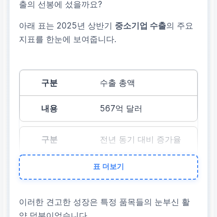
출의 선봉에 섰을까요?
아래 표는 2025년 상반기
중소기업 수출
의 주요
지표를 한눈에 보여줍니다.
수출 총액
567억 달러
전년 동기 대비 증가율
3.0%
표 더보기
달성 시기
이러한 견고한 성장은 특정 품목들의 눈부신 활
약 덕분이었습니다.