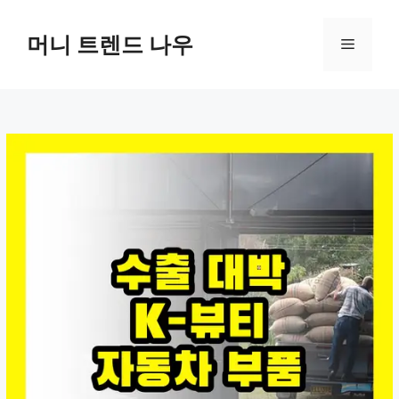
컨
텐
머니 트렌드 나우
메
츠
로
뉴
건
너
뛰
기