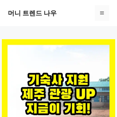
컨
텐
머니 트렌드 나우
메
츠
로
뉴
건
너
뛰
기