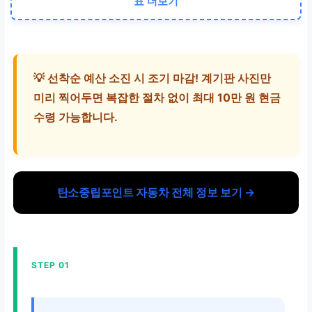
표 더보기
휘발유·경유·LPG·하이브리드 (전
기·수소차 제외)
💡 선착순 예산 소진 시 조기 마감! 계기판 사진만
감축률 15% 이상 또는 800km↑
미리 찍어두면 복잡한 절차 없이 최대 10만 원 현금
반기 2회 인증, 현금 전환 가능
수령 가능합니다.
최근 6개월 이상 동일 차량 보유
연 2회 지급 (상·하반기)
탄소중립포인트 자동차 전체 정보 보기 →
정부24 또는 공식 사이트 접속
STEP 01