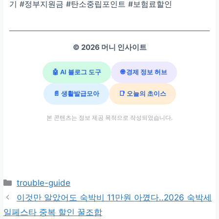
기 #정부지원금 #탄소중립포인트 #보험료할인
© 2026 머니 인사이트
🤖 AI 블로그 도구
🌐 경제 정보 허브
📄 생활발급모아
📑 오늘의 초이스
본 콘텐츠는 정보 제공 목적으로 작성되었습니다.
카
trouble-guide
테
이것만 알았어도 숙박비 11만원 아꼈다..2026 숙박세
고
일페스타 중복 할인 꿀조합
리