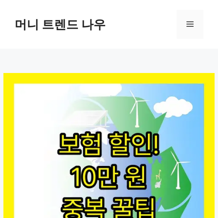
컨
텐
머니 트렌드 나우
메
츠
로
뉴
건
너
뛰
기