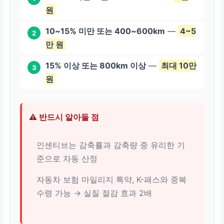
원
10~15% 미만 또는 400~600km
—
4~5
2
만 원
15% 이상 또는 800km 이상
—
최대 10만
3
원
⚠️ 반드시 알아둘 점
인센티브는 감축률과 감축량 중 유리한 기
준으로 자동 산정
자동차 보험 마일리지 특약, K-패스와 중복
수령 가능 → 실질 절감 효과 2배