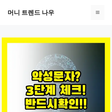
컨
텐
머니 트렌드 나우
메
츠
로
뉴
건
너
뛰
기