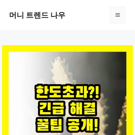
컨
텐
머니 트렌드 나우
메
츠
로
뉴
건
너
뛰
기