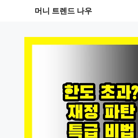
컨
머니 트렌드 나우
텐
츠
로
건
너
뛰
기