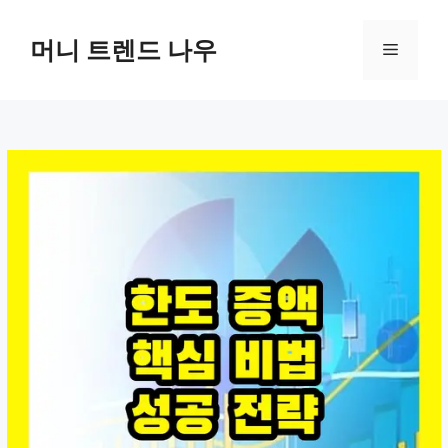
컨
텐
머니 트렌드 나우
메
츠
로
뉴
건
너
뛰
기