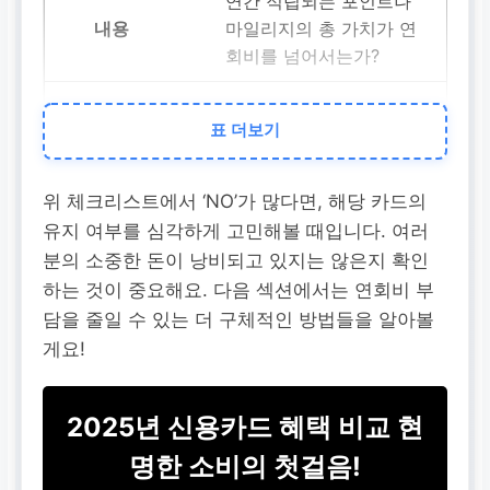
연간 적립되는 포인트나
마일리지의 총 가치가 연
회비를 넘어서는가?
□ YES / □ NO
표 더보기
위 체크리스트에서 ‘NO’가 많다면, 해당 카드의
할인 혜택
유지 여부를 심각하게 고민해볼 때입니다. 여러
주요 소비처(마트, 주유,
분의 소중한 돈이 낭비되고 있지는 않은지 확인
통신, 외식 등)에서 받는
하는 것이 중요해요. 다음 섹션에서는 연회비 부
할인 금액이 연회비를 상
담을 줄일 수 있는 더 구체적인 방법들을 알아볼
회하는가?
게요!
□ YES / □ NO
2025년 신용카드 혜택 비교 현
명한 소비의 첫걸음!
부가 서비스