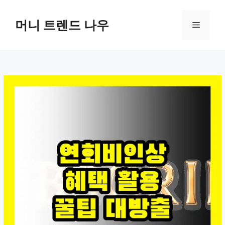
컨
텐
머니 트렌드 나우
메
츠
로
뉴
건
너
뛰
기