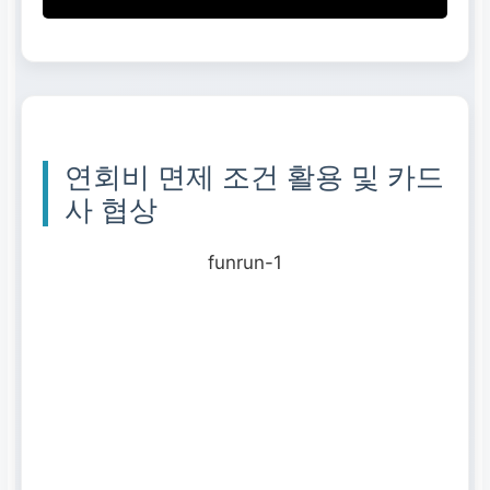
공항 라운지, 발레파킹,
여행자 보험 등 부가 서
비스 이용 빈도와 가치가
연회비를 넘어서는가?
연회비 면제 조건 활용 및 카드
□ YES / □ NO
사 협상
funrun-1
연회비 면제 조건
연회비 면제 조건을 충족
하여 실질적으로 연회비
를 내지 않는가?
□ YES / □ NO