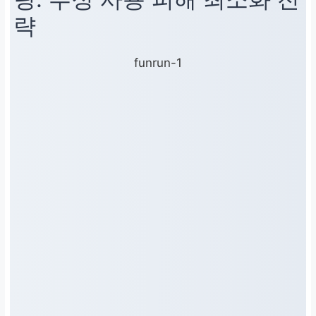
략
funrun-1