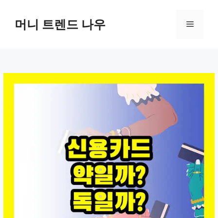
컨
텐
머니 트렌드 나우
메
츠
로
뉴
건
너
뛰
기