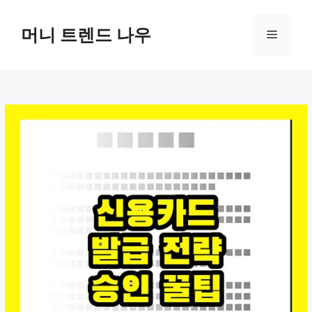
컨
텐
머니 트렌드 나우
메
츠
로
뉴
건
너
뛰
기