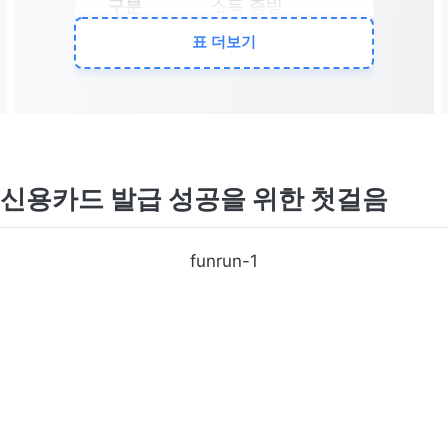
소득 증빙
표 더보기
안정적인 소득과
정확한 서류 준비
부채 현황
신용카드 발급 성공을 위한 첫걸음
과도한 부채 및 현
금서비스 자제
funrun-1
재신청 전략
거절 시 최소 3~6
개월 후 재신청 고
려