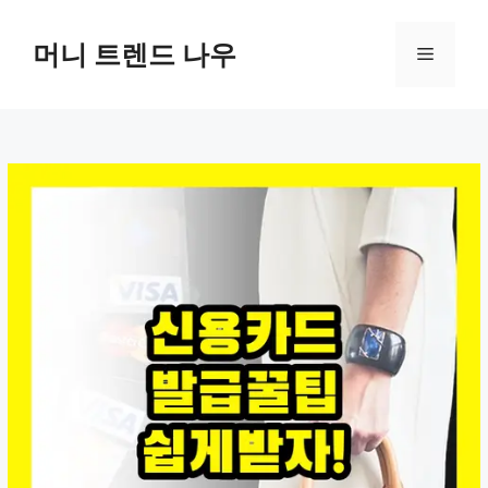
컨
텐
머니 트렌드 나우
메
츠
로
뉴
건
너
뛰
기