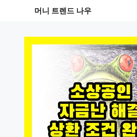
컨
머니 트렌드 나우
텐
츠
로
건
너
뛰
기