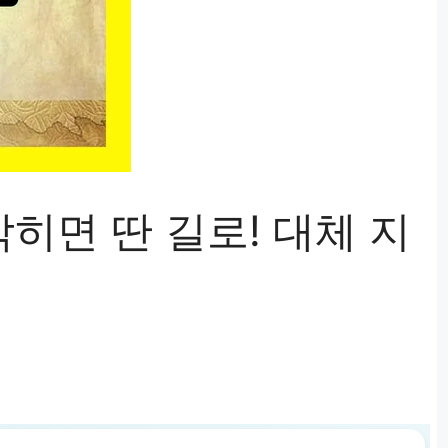
막히면 딴 길로! 대체 지
법