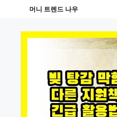
컨
머니 트렌드 나우
텐
츠
로
건
너
뛰
기