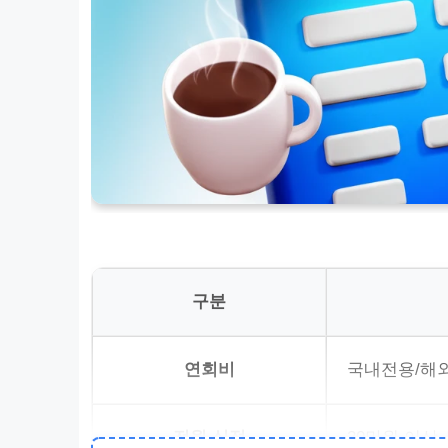
구분
연회비
국내전용/해외겸
전월 실적
30만원 이상