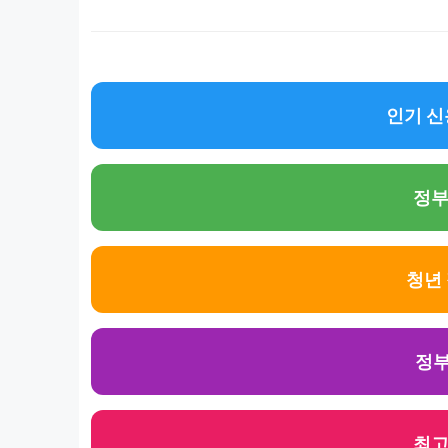
인기 신
정부
청년
정부
최고