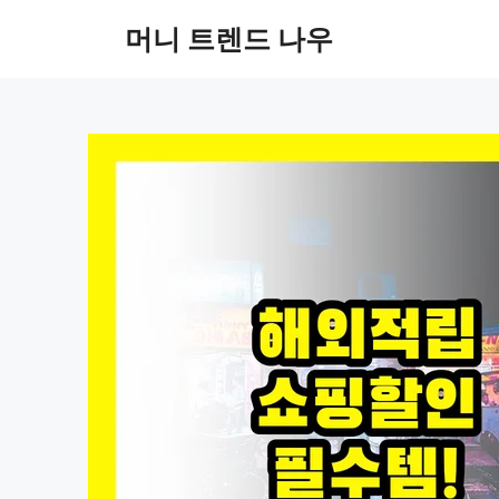
컨
머니 트렌드 나우
텐
츠
로
건
너
뛰
기