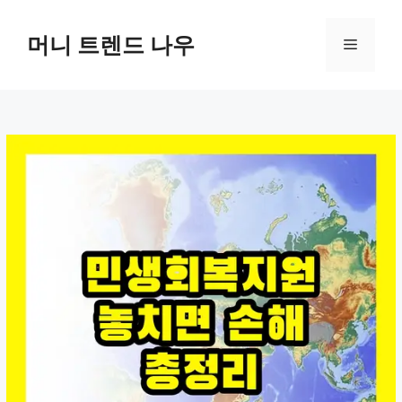
컨
텐
머니 트렌드 나우
메
츠
로
뉴
건
너
뛰
기