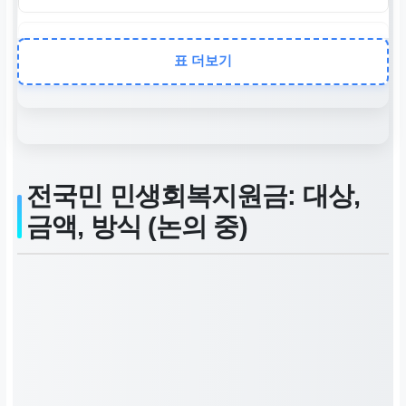
부산
표 더보기
직접 현금성 지원보다 ‘긴급 민
생안정 5대 프로젝트’ 등 다각
적인 경제 활력 회복 정책 중
점.
전국민 민생회복지원금: 대상,
금액, 방식 (논의 중)
대구
보편적 현금성 지원 신중, 경
제 구조 개선 및 취약 계층 긴
급 복지 지원에 집중.