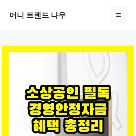
컨
텐
머니 트렌드 나우
메
츠
로
뉴
건
너
뛰
기